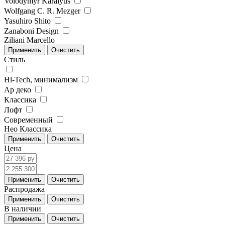
Volodymyr Karalyus
Wolfgang C. R. Mezger
Yasuhiro Shito
Zanaboni Design
Ziliani Marcello
Стиль
Hi-Tech, минимализм
Ар деко
Классика
Лофт
Современный
Нео Классика
Цена
Распродажа
В наличии