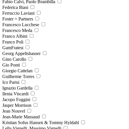
Fabio Calvi, Paolo Brambilla
Federica Biasi
Ferruccio Laviani
Foster + Partners
Francesco Lucchese
Francesco Meda
Franco Albini
Franco Poli
GamFratesi
Georg Appeltshauser
Gino Carollo
Gio Ponti
Giorgio Cattelan
Guilherme Torres
Ico Parisi
Ignazio Gardella
Ilenia Viscardi
Jacopo Foggini
Jasper Morrison
Jean Nouvel
Jean-Marie Massaud
Kristian Sofus Hansen & Tommy Hyldahl
Lella Vignelli, Massimo Vignelli