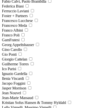
Fabio Calvi, Paolo Brambilla
Federica Biasi
Ferruccio Laviani
Foster + Partners
Francesco Lucchese
Francesco Meda
Franco Albini
Franco Poli
GamFratesi
Georg Appeltshauser
Gino Carollo
Gio Ponti
Giorgio Cattelan
Guilherme Torres
Ico Parisi
Ignazio Gardella
Ilenia Viscardi
Jacopo Foggini
Jasper Morrison
Jean Nouvel
Jean-Marie Massaud
Kristian Sofus Hansen & Tommy Hyldahl
Lella Vignelli, Massimo Vignelli