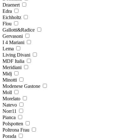
Draenert
Edra
Eichholtz
Flou
Gallotti&Radice
Gervasoni
I 4 Mariani
Lema
Living Divani
MDF Italia
Meridiani
Midj
Minotti
Modenese Gastone
Moll
Morelato
Natevo
Norr11
Pianca
Polspotten
Poltrona Frau
Porada