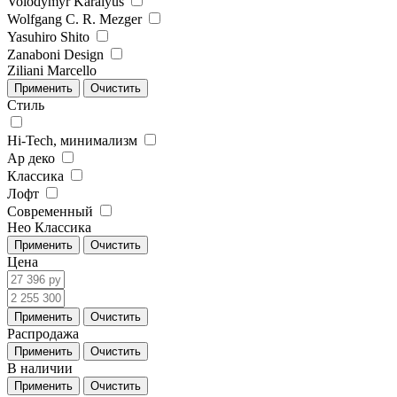
Volodymyr Karalyus
Wolfgang C. R. Mezger
Yasuhiro Shito
Zanaboni Design
Ziliani Marcello
Стиль
Hi-Tech, минимализм
Ар деко
Классика
Лофт
Современный
Нео Классика
Цена
Распродажа
В наличии