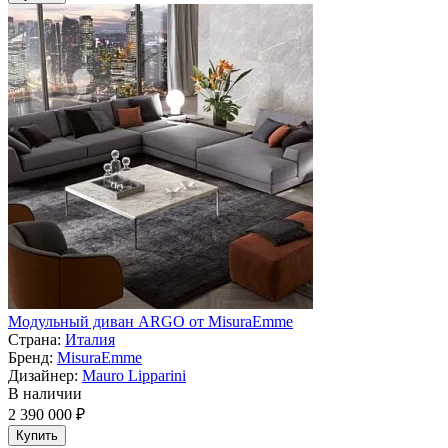
Модульный диван ARGO от MisuraEmme
Страна:
Италия
Бренд:
MisuraEmme
Дизайнер:
Mauro Lipparini
В наличии
2 390 000 ₽
Купить