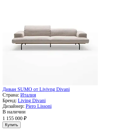
Диван SUMO от Livivng Divani
Страна:
Италия
Бренд:
Living Divani
Дизайнер:
Piero Lissoni
В наличии
1 155 000 ₽
Купить