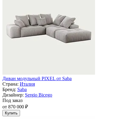
Диван модульный PIXEL от Saba
Страна:
Италия
Бренд:
Saba
Дизайнер:
Sergio Bicego
Под заказ
от 870 000 ₽
Купить