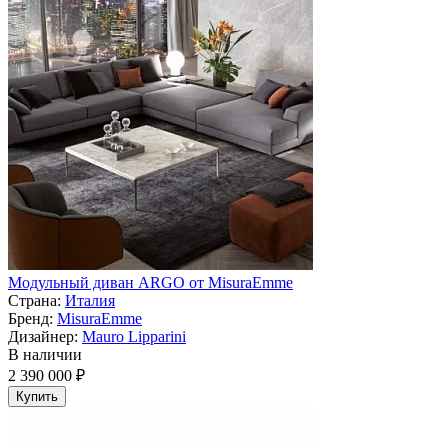
Модульный диван ARGO от MisuraEmme
Страна:
Италия
Бренд:
MisuraEmme
Дизайнер:
Mauro Lipparini
В наличии
2 390 000 ₽
Купить