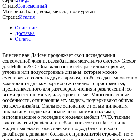
Серия:
Gregor
Стиль:
Современный
Материал:
Ткань, кожа, металл, полиуретан
Страна:
Италия
Описание
Доставка
Оплата
Винсент ван Дайсен продолжает свои исследования
современной жизни, разрабатывая модульную систему Gregor
для Molteni & C. Она включает в себя различные прямые,
угловые или полуостровные диваны, которые можно
смешивать и сочетать друг с другом, чтобы создать множество
комбинаций для комфортного жизненного пространства,
предназначенного для разговоров, чтения и развлечений; со
всеми доступными медиа-устройствами. Многочисленные
особенности, отличающие эту модель, подчеркивают общую
легкость дизайна. Стальное основание с новым цинковым
покрытием, поддерживаемое небольшими ножками,
напоминающие о последних моделях мебели VVD, такими
как серванты Quinten или небольшие столики Jan. Спинка
модели выражает классический подход бельгийского
дизайнера к диванам: большая с приподнятой строчкой, но с
инновационным решением для угла, который в этом дизайне