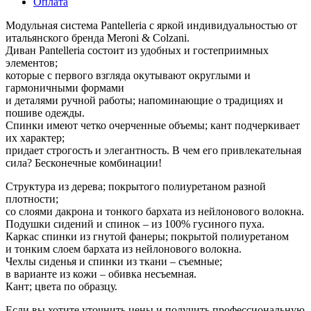
Оплата
Модульная система Pantelleria с яркой индивидуальностью от
итальянского бренда Meroni & Colzani.
Диван Pantelleria состоит из удобных и гостеприимных
элементов;
которые с первого взгляда окутывают округлыми и
гармоничными формами
и деталями ручной работы; напоминающие о традициях и
пошиве одежды.
Спинки имеют четко очерченные объемы; кант подчеркивает
их характер;
придает строгость и элегантность. В чем его привлекательная
сила? Бесконечные комбинации!
Структура из дерева; покрытого полиуретаном разной
плотности;
со слоями дакрона и тонкого бархата из нейлонового волокна.
Подушки сидений и спинок – из 100% гусиного пуха.
Каркас спинки из гнутой фанеры; покрытой полиуретаном
и тонким слоем бархата из нейлонового волокна.
Чехлы сиденья и спинки из ткани – съемные;
в варианте из кожи – обивка несъемная.
Кант; цвета по образцу.
Если вы хотите уточнить цены и получить профессиональную