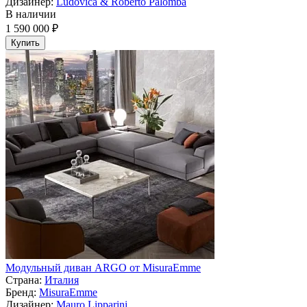
Дизайнер:
Ludovica & Roberto Palomba
В наличии
1 590 000 ₽
Купить
Модульный диван ARGO от MisuraEmme
Страна:
Италия
Бренд:
MisuraEmme
Дизайнер:
Mauro Lipparini