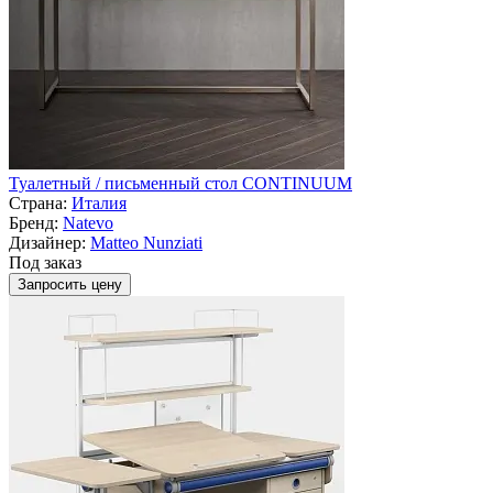
Туалетный / письменный стол CONTINUUM
Страна:
Италия
Бренд:
Natevo
Дизайнер:
Matteo Nunziati
Под заказ
Запросить цену