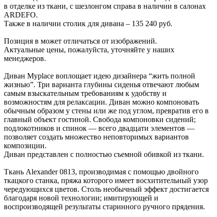
в отделке из ткани, с шезлонгом справа в наличии в салонах
ARDEFO.
Также в наличии столик для дивана – 135 240 руб.
Позиция в может отличаться от изображений.
Актуальные цены, пожалуйста, уточняйте у наших
менеджеров.
Диван Myplace воплощает идею дизайнера “жить полной
жизнью”. Три варианта глубины сиденья отвечают любым
самым взыскательным требованиям к удобству и
возможностям для релаксации. Диван можно компоновать
обычным образом у стены или же под углом, превратив его в
главный объект гостиной. Свобода компоновки сидений;
подлокотников и спинок — всего двадцати элементов —
позволяет создать множество неповторимых вариантов
композиции.
Диван представлен с полностью съемной обивкой из ткани.
Ткань Alexander 0813, производимая с помощью двойного
ткацкого станка, пряжа которого имеет восхитительный узор
чередующихся цветов. Столь необычный эффект достигается
благодаря новой технологии; имитирующей и
воспроизводящей результаты старинного ручного прядения.