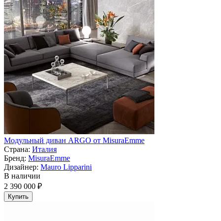
Модульный диван ARGO от MisuraEmme
Страна:
Италия
Бренд:
MisuraEmme
Дизайнер:
Mauro Lipparini
В наличии
2 390 000 ₽
Купить