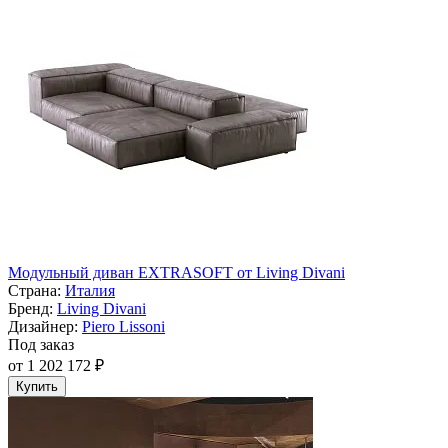
Модульный диван EXTRASOFT от Living Divani
Страна:
Италия
Бренд:
Living Divani
Дизайнер:
Piero Lissoni
Под заказ
от 1 202 172 ₽
Купить