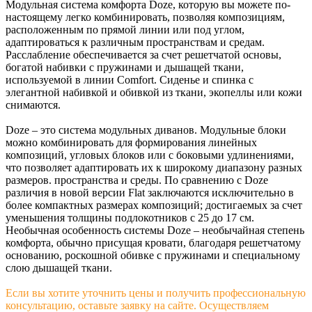
Модульная система комфорта Doze, которую вы можете по-
настоящему легко комбинировать, позволяя композициям,
расположенным по прямой линии или под углом,
адаптироваться к различным пространствам и средам.
Расслабление обеспечивается за счет решетчатой ​​основы,
богатой набивки с пружинами и дышащей ткани,
используемой в линии Comfort. Сиденье и спинка с
элегантной набивкой и обивкой из ткани, экопеллы или кожи
снимаются.
Doze – это система модульных диванов. Модульные блоки
можно комбинировать для формирования линейных
композиций, угловых блоков или с боковыми удлинениями,
что позволяет адаптировать их к широкому диапазону разных
размеров. пространства и среды. По сравнению с Doze
различия в новой версии Flat заключаются исключительно в
более компактных размерах композиций; достигаемых за счет
уменьшения толщины подлокотников с 25 до 17 см.
Необычная особенность системы Doze – необычайная степень
комфорта, обычно присущая кровати, благодаря решетчатому
основанию, роскошной обивке с пружинами и специальному
слою дышащей ткани.
Если вы хотите уточнить цены и получить профессиональную
консультацию, оставьте заявку на сайте. Осуществляем