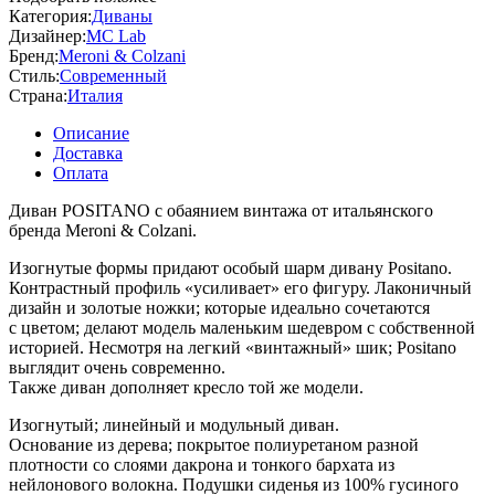
Категория:
Диваны
Дизайнер:
MC Lab
Бренд:
Meroni & Colzani
Стиль:
Современный
Страна:
Италия
Описание
Доставка
Оплата
Диван POSITANO с обаянием винтажа от итальянского
бренда Meroni & Colzani.
Изогнутые формы придают особый шарм дивану Positano.
Контрастный профиль «усиливает» его фигуру. Лаконичный
дизайн и золотые ножки; которые идеально сочетаются
с цветом; делают модель маленьким шедевром с собственной
историей. Несмотря на легкий «винтажный» шик; Positano
выглядит очень современно.
Также диван дополняет кресло той же модели.
Изогнутый; линейный и модульный диван.
Основание из дерева; покрытое полиуретаном разной
плотности со слоями дакрона и тонкого бархата из
нейлонового волокна. Подушки сиденья из 100% гусиного