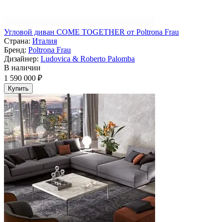
Угловой диван COME TOGETHER от Poltrona Frau
Страна:
Италия
Бренд:
Poltrona Frau
Дизайнер:
Ludovica & Roberto Palomba
В наличии
1 590 000 ₽
Купить