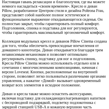
Настоящая гавань релаксации и благополучия, где вы можете
немного насладиться «своим временем». Кресло и диван
Pillow, разработанное Центром стиля и дизайна Poltrona Frau,
представляет собой наиболее полное эстетическое и
функциональное выражение откидывающегося сиденья. Он
полностью закрыт, чтобы гарантировать полный комфорт.
Подголовник, спинка и подставка для ног регулируются,
чтобы гарантировать максимальный эргономичный комфорт.
Коллекция модульных кресел и диванов Pillow Cinema создана
для того, чтобы обеспечить превосходные впечатления от
домашнего кинотеатра. Диван откидывается благодаря трем
независимым механизмам и позволяет оптимально
регулировать спинку, подставку для ног и подголовник.
Кресла Pillow Cinema можно использовать отдельно или в
сочетании с многочисленными композициями, начиная с
версии Loveseat. Кнопки, расположенные на внутренней
стороне, позволяют легко пользоваться различными органами
управления, а нажатие «Домой» вызывает одновременный
возврат всех элементов в исходное положение.
Диван и кресла также можно оснастить аксессуарами,
включая подставку для охлаждающих/нагревающих напитков
с беспроводной подзарядкой, подсветку подлокотника с
зарядной станцией USB-A и кожаную верхнюю часть