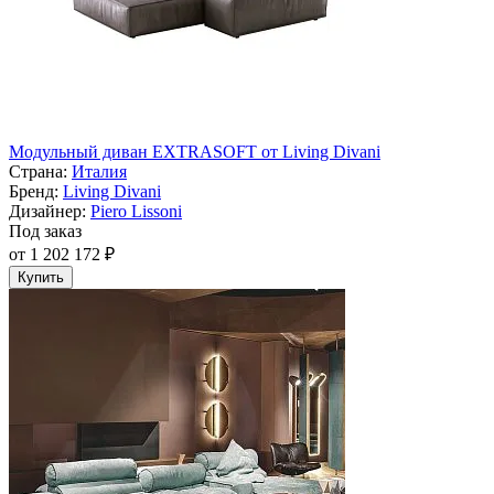
Модульный диван EXTRASOFT от Living Divani
Страна:
Италия
Бренд:
Living Divani
Дизайнер:
Piero Lissoni
Под заказ
от 1 202 172 ₽
Купить