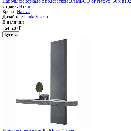
Напольное зеркало с подсветкой BAMBOO от Natevo, 60 х h19
Страна:
Италия
Бренд:
Natevo
Дизайнер:
Ilenia Viscardi
В наличии
264 600 ₽
Купить
Консоль с зеркалом PEAK от Natevo