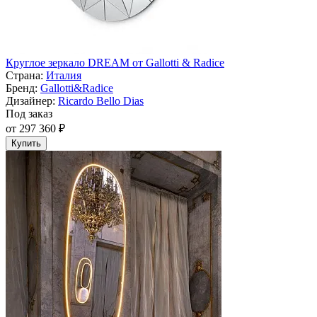
Круглое зеркало DREAM от Gallotti & Radice
Страна:
Италия
Бренд:
Gallotti&Radice
Дизайнер:
Ricardo Bello Dias
Под заказ
от 297 360 ₽
Купить