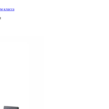
м класса
л