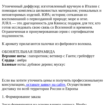
Утонченный диффузор; изготовленный вручную в Италии с
помощью комплекса шелковистых материалов; уникальных и
неповторимых изделий. ЮРА; история; сотканная из
воспоминаний о первозданной природе; море и огне.
JURA — это драгоценность для Квинса; подарок для тех; кто
готов исследовать свою связь со Вселенной и временем.
Ограниченная и пронумерованная серия с сертификатом
подлинности.
К аромату прилагаются палочки из фибрового волокна.
ОБОНЯТЕЛЬНАЯ ПИРАМИДА
Верхние ноты
: папоротник; ветивер с Гаити; грейпфрут
Сердца
: амбра
Базовые
ноты: дубовое дерево; мускус
Если вы хотите уточнить цены и получить профессиональную
консультацию,
оставьте заявку на сайте.
Осуществляем
доставку по всей территории России и Европы
1. Формирование заказа
Заказ формируется на основе вашего запроса. Чтобы