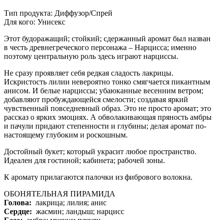
Тип продукта: Диффузор/Спрей
Для кого: Унисекс
Этот будоражащий; стойкий; сдержанный аромат был назван
в честь древнегреческого персонажа – Нарцисса; именно
поэтому центральную роль здесь играют нарциссы.
Не сразу проявляет себя редкая сладость лакрицы.
Искристость лилии невероятно тонко смягчается пикантным
анисом. И белые нарциссы; убаюканные весенним ветром;
добавляют пробуждающейся смелости; создавая яркий
чувственный повседневный образ. Это не просто аромат; это
рассказ о ярких эмоциях. А обволакивающая пряность амбры
и пачули придают степенности и глубины; делая аромат по-
настоящему глубоким и роскошным.
Достойный букет; который украсит любое пространство.
Идеален для гостиной; кабинета; рабочей зоны.
К аромату прилагаются палочки из фибрового волокна.
ОБОНЯТЕЛЬНАЯ ПИРАМИДА
Голова:
лакрица; лилия; анис
Сердце:
жасмин; ландыш; нарцисс