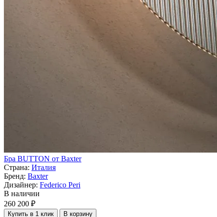
Бра BUTTON от Baxter
Страна:
Италия
Бренд:
Baxter
Дизайнер:
Federico Peri
В наличии
260 200 ₽
Купить в 1 клик
В корзину