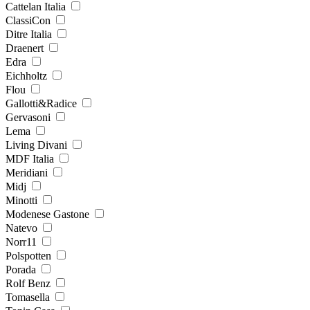
Cattelan Italia
ClassiСon
Ditre Italia
Draenert
Edra
Eichholtz
Flou
Gallotti&Radice
Gervasoni
Lema
Living Divani
MDF Italia
Meridiani
Midj
Minotti
Modenese Gastone
Natevo
Norr11
Polspotten
Porada
Rolf Benz
Tomasella