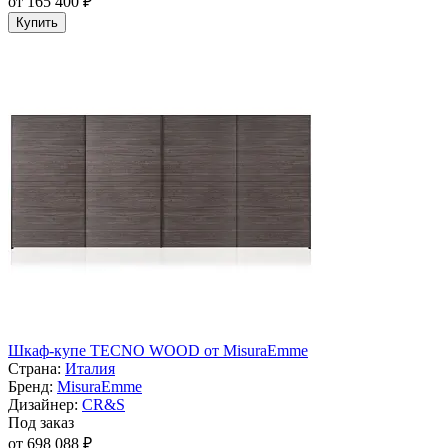
от 165 400 ₽
Купить
Шкаф-купе TECNO WOOD от MisuraEmme
Страна:
Италия
Бренд:
MisuraEmme
Дизайнер:
CR&S
Под заказ
от 698 088 ₽