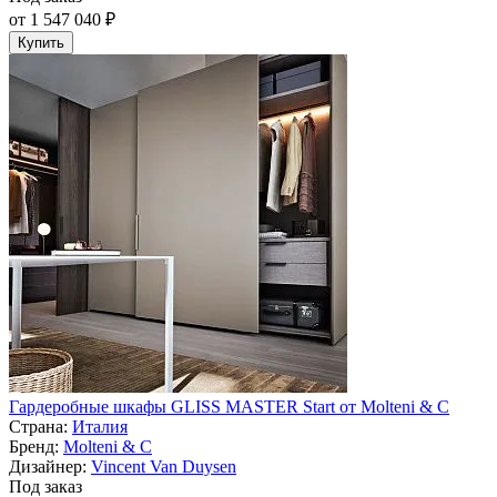
от 1 547 040 ₽
Купить
Гардеробные шкафы GLISS MASTER Start от Molteni & C
Страна:
Италия
Бренд:
Molteni & C
Дизайнер:
Vincent Van Duysen
Под заказ