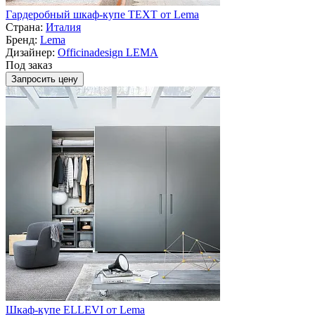
Гардеробный шкаф-купе TEXT от Lema
Страна:
Италия
Бренд:
Lema
Дизайнер:
Officinadesign LEMA
Под заказ
Запросить цену
Шкаф-купе ELLEVI от Lema