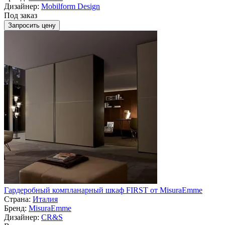
Дизайнер:
Mobilform Design
Под заказ
Запросить цену
Гардеробный компланарный шкаф FIRST от MisuraEmme
Страна:
Италия
Бренд:
MisuraEmme
Дизайнер:
CR&S