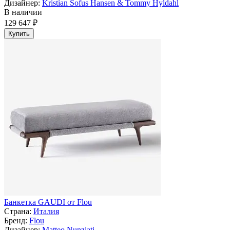
Дизайнер:
Kristian Sofus Hansen & Tommy Hyldahl
В наличии
129 647 ₽
Купить
Банкетка GAUDI от Flou
Страна:
Италия
Бренд:
Flou
Дизайнер:
Matteo Nunziati