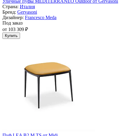
Уличные пуфы MEDITERRANEO Outdoor от Gervasoni
Страна:
Италия
Бренд:
Gervasoni
Дизайнер:
Francesco Meda
Под заказ
от 103 309 ₽
Купить
Пуф LEA B2 M TS от Midj