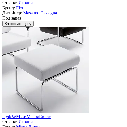
Страна:
Италия
Бренд:
Flou
Дизайнер:
Massimo Castagna
Под заказ
Запросить цену
Пуф WM от MisuraEmme
Страна:
Италия
Бренд:
MisuraEmme