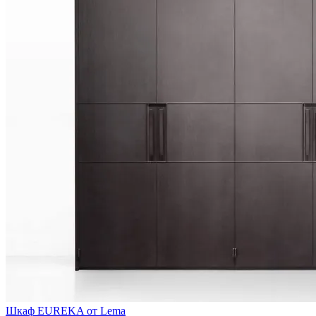
Шкаф EUREKA от Lema