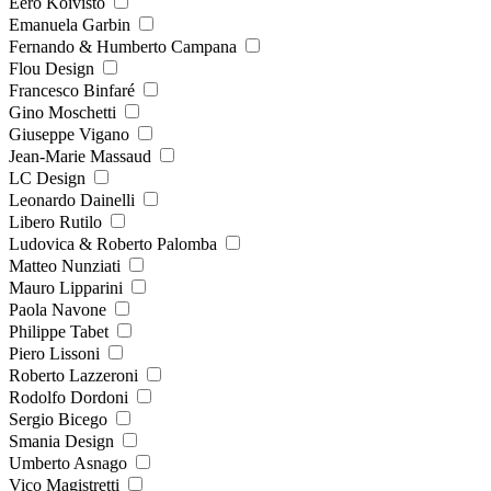
Eero Koivisto
Emanuela Garbin
Fernando & Humberto Campana
Flou Design
Francesco Binfaré
Gino Moschetti
Giuseppe Vigano
Jean-Marie Massaud
LC Design
Leonardo Dainelli
Libero Rutilo
Ludovica & Roberto Palomba
Matteo Nunziati
Mauro Lipparini
Paola Navone
Philippe Tabet
Piero Lissoni
Roberto Lazzeroni
Rodolfo Dordoni
Sergio Bicego
Smania Design
Umberto Asnago
Vico Magistretti