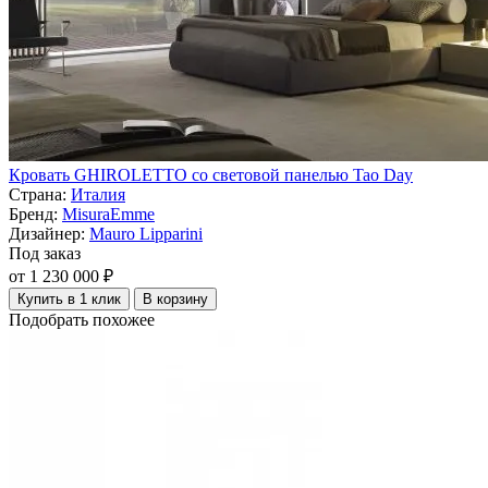
Кровать GHIROLETTO со световой панелью Tao Day
Страна:
Италия
Бренд:
MisuraEmme
Дизайнер:
Mauro Lipparini
Под заказ
от 1 230 000 ₽
Купить в 1 клик
В корзину
Подобрать похожее