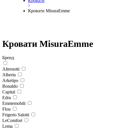
Кровати
Кровати MisuraEmme
Кровати MisuraEmme
Бренд
Altrenotti
Alberta
Arketipo
Bonaldo
Capital
Edra
Emmemobili
Flou
Frigerio Salotti
LeComfort
Lema