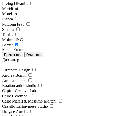
Living Divani
Meridiani
Morelato
Pianca
Poltrona Frau
Smania
Turri
Molteni & C
Baxter
MisuraEmme
Дизайнер
Altrenotti Design
Andrea Bonini
Andrea Parisio
Boattomartino studio
Capital Creative Lab
Carlo Colombo
Carlo Marell & Massimo Molteni
Castello Lagravinese Studio
Draga e Aurel