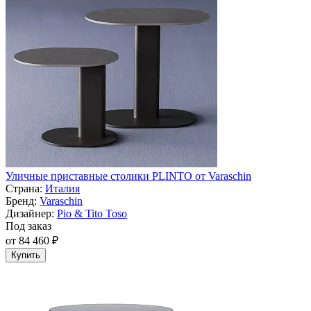
Уличные приставные столики PLINTO от Varaschin
Страна:
Италия
Бренд:
Varaschin
Дизайнер:
Pio & Tito Toso
Под заказ
от 84 460 ₽
Купить