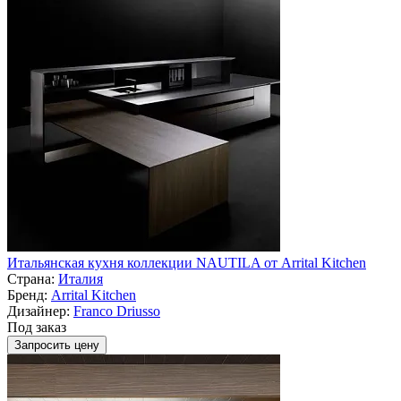
Итальянская кухня коллекции NAUTILA от Arrital Kitchen
Страна:
Италия
Бренд:
Arrital Kitchen
Дизайнер:
Franco Driusso
Под заказ
Запросить цену