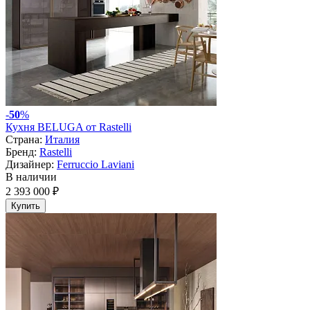
-
50
%
Кухня BELUGA от Rastelli
Страна:
Италия
Бренд:
Rastelli
Дизайнер:
Ferruccio Laviani
В наличии
2 393 000 ₽
Купить