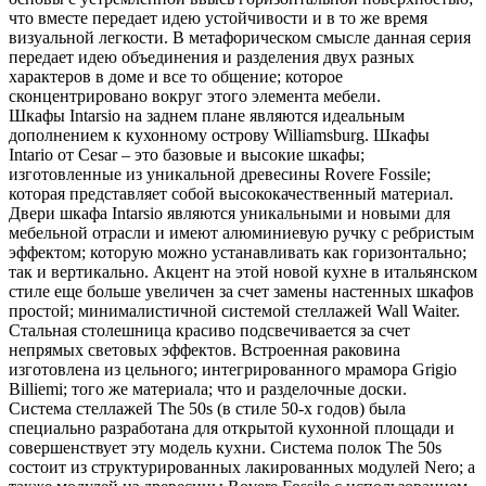
что вместе передает идею устойчивости и в то же время
визуальной легкости. В метафорическом смысле данная серия
передает идею объединения и разделения двух разных
характеров в доме и все то общение; которое
сконцентрировано вокруг этого элемента мебели.
Шкафы Intarsio на заднем плане являются идеальным
дополнением к кухонному острову Williamsburg. Шкафы
Intario от Cesar – это базовые и высокие шкафы;
изготовленные из уникальной древесины Rovere Fossile;
которая представляет собой высококачественный материал.
Двери шкафа Intarsio являются уникальными и новыми для
мебельной отрасли и имеют алюминиевую ручку с ребристым
эффектом; которую можно устанавливать как горизонтально;
так и вертикально. Акцент на этой новой кухне в итальянском
стиле еще больше увеличен за счет замены настенных шкафов
простой; минималистичной системой стеллажей Wall Waiter.
Стальная столешница красиво подсвечивается за счет
непрямых световых эффектов. Встроенная раковина
изготовлена ​​из цельного; интегрированного мрамора Grigio
Billiemi; того же материала; что и разделочные доски.
Система стеллажей The 50s (в стиле 50-х годов) была
специально разработана для открытой кухонной площади и
совершенствует эту модель кухни. Система полок The 50s
состоит из структурированных лакированных модулей Nero; а