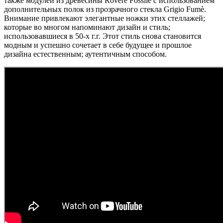
также модулей из древесины Rovere Fossile с использованием
дополнительных полок из прозрачного стекла Grigio Fumè.
Внимание привлекают элегантные ножки этих стеллажей;
которые во многом напоминают дизайн и стиль;
использовавшиеся в 50-х г.г. Этот стиль снова становится
модным и успешно сочетает в себе будущее и прошлое
дизайна естественным; аутентичным способом.