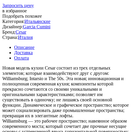
Запросить цену
в избранное
Подобрать похожее
Категория:
Итальянские
Дизайнер:
Garcia Cumini
Бренд:
Cesar
Страна:
Италия
Описание
Доставка
Оплата
Новая модель кухни Cesar состоит из трех отдельных
элементов; которые взаимодействуют друг с другом:
Williamsburg; Intarsio и The 50s. Эта новая; инновационная и
полноценная современная кухня; компоненты которой
прекрасно сочетаются со своими уникальными и
оригинальными характеристиками; позволяет им
существовать в одиночку; не лишаясь своей основной
функции. Динамическое и графическое пространство; которое
может социализировать даже промышленные пространства;
превращая их в элегантные лофты.
Williamsburg — это рабочее пространство; навеянное образом
современного моста; который сочетает две прочные несущие
основы с устремленной ввысь горизонтальной поверхностью;