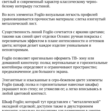
светлый и современный характер классическому черно-
белому интерьеру гостиной.
Во всех элементах Foglio визуальная легкость профилей
уравновешивается прочностью материала: слегка изогнутый
металлический лист.
Существенность линий Foglio сочетается с яркими цветами;
такими как синий цвет отделки Oceano: ручная покраска с
переливчатым эффектом в плане интенсивности и оттенков
цвета; которая делаeт каждое изделие уникальным и
неповторимым.
Foglio позволяет оригинально оформить ТВ- зону или
домашний кинотеатр: полка; вертикальные и горизонтальные
контейнеры определяют и ограничивают пространство;
предназначенное для большого экрана.
Элегантные и изысканные в серо-бежевом цвете элементы
Foglio (шкаф; полка и горизонтальные навесные шкафы)
украшают всю стену; не утяжеляя ее; а легко вписываясь в
любой цветовой контекст.
Шкаф Foglio; который тут представлен с “металлической”
оксидной отделкой; доступен также в двухстороннем
варианте; идеально подходящем для размещения в центре