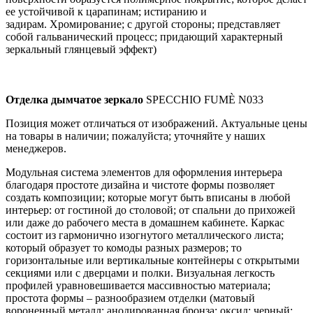
ее устойчивой к царапинам; истиранию и
задирам. Хромирование; с другой стороны; представляет
собой гальванический процесс; придающий характерный
зеркальный глянцевый эффект)
Отделка дымчатое зеркало
SPECCHIO FUMÈ N033
Позиция может отличаться от изображений. Актуальные цены
на товары в наличии; пожалуйста; уточняйте у наших
менеджеров.
Модульная система элементов для оформления интерьера
благодаря простоте дизайна и чистоте формы позволяет
создать композиции; которые могут быть вписаны в любой
интерьер: от гостиной до столовой; от спальни до прихожей
или даже до рабочего места в домашнем кабинете. Каркас
состоит из гармонично изогнутого металлического листа;
который образует то комоды разных размеров; то
горизонтальные или вертикальные контейнеры с открытыми
секциями или с дверцами и полки. Визуальная легкость
профилей уравновешивается массивностью материала;
простота формы – разнообразием отделки (матовый
вороненный металл; анодированная бронза; оксид; черный;