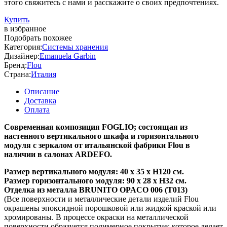
этого свяжитесь с нами и расскажите о своих предпочтениях.
Купить
в избранное
Подобрать похожее
Категория:
Системы хранения
Дизайнер:
Emanuela Garbin
Бренд:
Flou
Страна:
Италия
Описание
Доставка
Оплата
Современная композиция FOGLIO; состоящая из
настенного вертикального шкафа и горизонтального
модуля с зеркалом от итальянской фабрики Flou в
наличии в салонах ARDEFO.
Размер вертикального модуля: 40 х 35 х Н120 см.
Размер горизонтального модуля: 90 х 28 х Н32 см.
Отделка из металла BRUNITO OPACO 006 (T013)
(Все поверхности и металлические детали изделий Flou
окрашены эпоксидной порошковой или жидкой краской или
хромированы. В процессе окраски на металлической
поверхности образуется полимерное покрытие; которое делает