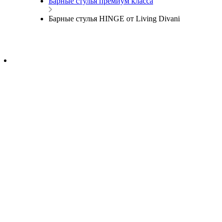
Барные стулья премиум класса
Барные стулья HINGE от Living Divani