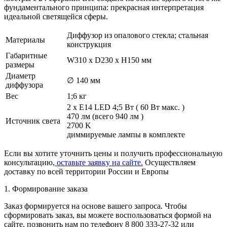
фундаментального принципа: прекрасная интерпретация
идеальной светящейся сферы.
Диффузор из опалового стекла; стальная
Материалы
конструкция
Габаритные
W310 x D230 x H150 мм
размеры
Диаметр
∅
140 мм
диффузора
Вес
1;6 кг
2 x E14 LED 4;5
Вт
(
60
Вт
макс.
)
470
лм
(всего
940
лм
)
Источник света
2700
K
диммируемые лампы в комплекте
Если вы хотите уточнить цены и получить профессиональную
консультацию,
оставьте заявку на сайте.
Осуществляем
доставку по всей территории России и Европы
1. Формирование заказа
Заказ формируется на основе вашего запроса. Чтобы
сформировать заказ, вы можете воспользоваться формой на
сайте, позвонить нам по телефону 8 800 333-27-32 или