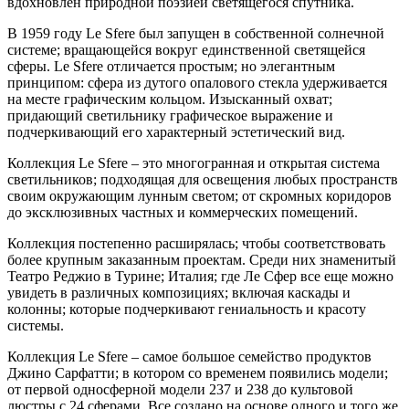
вдохновлен природной поэзией светящегося спутника.
В 1959 году Le Sfere был запущен в собственной солнечной
системе; вращающейся вокруг единственной светящейся
сферы. Le Sfere отличается простым; но элегантным
принципом: сфера из дутого опалового стекла удерживается
на месте графическим кольцом. Изысканный охват;
придающий светильнику графическое выражение и
подчеркивающий его характерный эстетический вид.
Коллекция Le Sfere – это многогранная и открытая система
светильников; подходящая для освещения любых пространств
своим окружающим лунным светом; от скромных коридоров
до эксклюзивных частных и коммерческих помещений.
Коллекция постепенно расширялась; чтобы соответствовать
более крупным заказанным проектам. Среди них знаменитый
Театро Реджио в Турине; Италия; где Ле Сфер все еще можно
увидеть в различных композициях; включая каскады и
колонны; которые подчеркивают гениальность и красоту
системы.
Коллекция Le Sfere – самое большое семейство продуктов
Джино Сарфатти; в котором со временем появились модели;
от первой односферной модели 237 и 238 до культовой
люстры с 24 сферами. Все создано на основе одного и того же