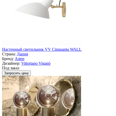
Настенный светильник VV Cinquanta WALL
Страна:
Дания
Бренд:
Astep
Дизайнер:
Vittoriano Viganò
Под заказ
Запросить цену