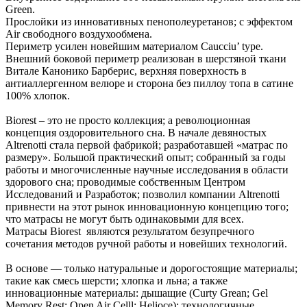
Green.
Прослойки из инновативных пенополеуретанов; с эффектом
Air свободного воздухообмена.
Периметр усилен новейшим материалом Сaucciu’ type.
Внешний боковой периметр реализован в шерстяной ткани
Витале Канонико Барберис, верхняя поверхность в
антиаллергенном велюре и сторона без пиллоу топа в сатине
100% хлопок.
Biorest – это не просто коллекция; а революционная
концепция оздоровительного сна. В начале девяностых
Altrenotti стала первой фабрикой; разработавшей «матрас по
размеру». Большой практический опыт; собранный за годы
работы и многочисленные научные исследования в области
здорового сна; проводимые собственным Центром
Исследований и Разработок; позволил компании Altrenotti
привнести на этот рынок инновационную концепцию того;
что матрасы не могут быть одинаковыми для всех.
Матрасы Biorest являются результатом безупречного
сочетания методов ручной работы и новейших технологий.
В основе — только натуральные и дорогостоящие материалы;
такие как смесь шерсти; хлопка и льна; а также
инновационные материалы: дышащие (Curty Grean; Gel
Memory Rest; Open Air Celll; Helioce); технологичные