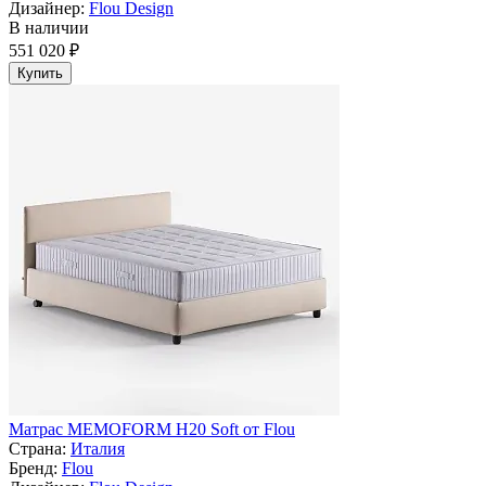
Дизайнер:
Flou Design
В наличии
551 020 ₽
Купить
Матрас MEMOFORM H20 Soft от Flou
Страна:
Италия
Бренд:
Flou