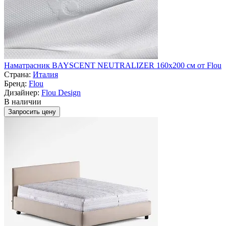
Наматрасник BAYSCENT NEUTRALIZER 160x200 см от Flou
Страна:
Италия
Бренд:
Flou
Дизайнер:
Flou Design
В наличии
Запросить цену