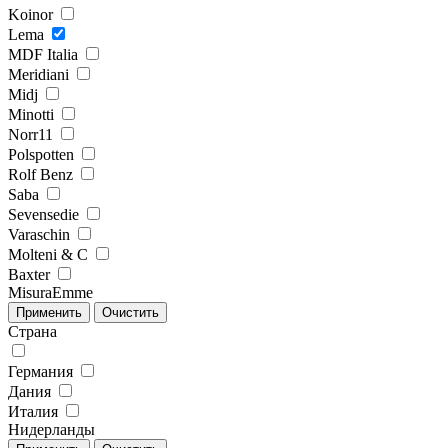
Koinor
Lema
MDF Italia
Meridiani
Midj
Minotti
Norr11
Polspotten
Rolf Benz
Saba
Sevensedie
Varaschin
Molteni & C
Baxter
MisuraEmme
Страна
Германия
Дания
Италия
Нидерланды