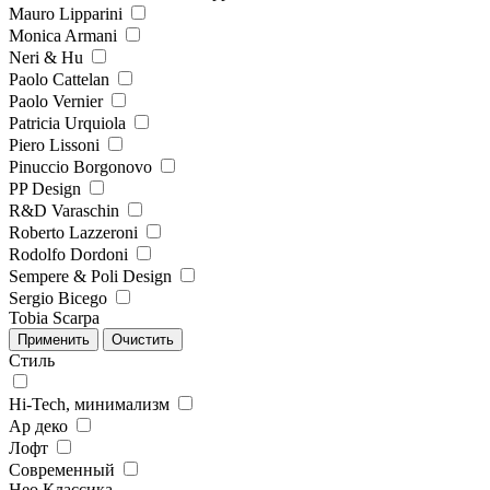
Mauro Lipparini
Monica Armani
Neri & Hu
Paolo Cattelan
Paolo Vernier
Patricia Urquiola
Piero Lissoni
Pinuccio Borgonovo
PP Design
R&D Varaschin
Roberto Lazzeroni
Rodolfo Dordoni
Sempere & Poli Design
Sergio Bicego
Tobia Scarpa
Стиль
Hi-Tech, минимализм
Ар деко
Лофт
Современный
Нео Классика