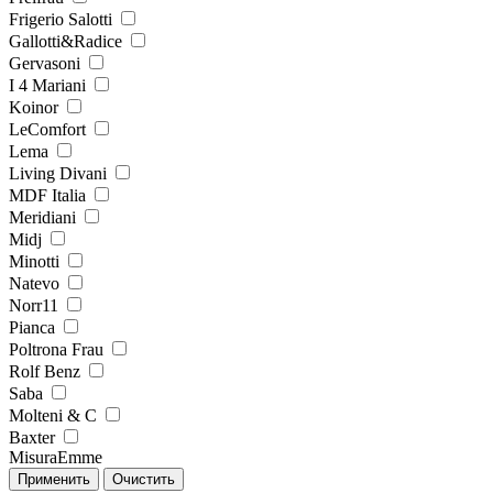
Frigerio Salotti
Gallotti&Radice
Gervasoni
I 4 Mariani
Koinor
LeComfort
Lema
Living Divani
MDF Italia
Meridiani
Midj
Minotti
Natevo
Norr11
Pianca
Poltrona Frau
Rolf Benz
Saba
Molteni & C
Baxter
MisuraEmme