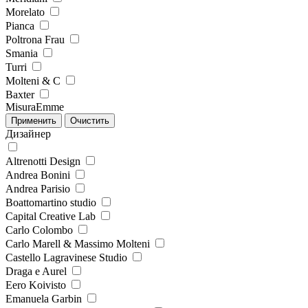
Morelato
Pianca
Poltrona Frau
Smania
Turri
Molteni & C
Baxter
MisuraEmme
Дизайнер
Altrenotti Design
Andrea Bonini
Andrea Parisio
Boattomartino studio
Capital Creative Lab
Carlo Colombo
Carlo Marell & Massimo Molteni
Castello Lagravinese Studio
Draga e Aurel
Eero Koivisto
Emanuela Garbin