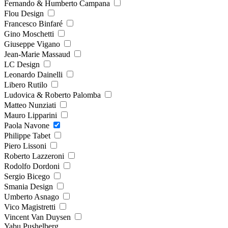
Fernando & Humberto Campana
Flou Design
Francesco Binfaré
Gino Moschetti
Giuseppe Vigano
Jean-Marie Massaud
LC Design
Leonardo Dainelli
Libero Rutilo
Ludovica & Roberto Palomba
Matteo Nunziati
Mauro Lipparini
Paola Navone
Philippe Tabet
Piero Lissoni
Roberto Lazzeroni
Rodolfo Dordoni
Sergio Bicego
Smania Design
Umberto Asnago
Vico Magistretti
Vincent Van Duysen
Yabu Pushelberg