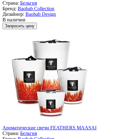
Страна:
Бельгия
Бренд:
Baobab Collection
Дизайнер:
Baobab Design
В наличии
Запросить цену
Ароматические свечи FEATHERS MAASAI
Страна:
Бельгия
Бренд:
Baobab Collection