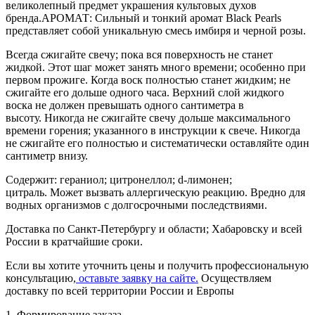
великолепный предмет украшения культовых духов
бренда.АРОМАТ: Сильный и тонкий аромат Black Pearls
представляет собой уникальную смесь имбиря и черной розы.
Всегда сжигайте свечу; пока вся поверхность не станет
жидкой. Этот шаг может занять много времени; особенно при
первом прожиге. Когда воск полностью станет жидким; не
сжигайте его дольше одного часа. Верхний слой жидкого
воска не должен превышать одного сантиметра в
высоту. Никогда не сжигайте свечу дольше максимального
времени горения; указанного в инструкции к свече. Никогда
не сжигайте его полностью и систематически оставляйте один
сантиметр внизу.
Содержит: гераниол; цитронеллол; d-лимонен;
цитраль. Может вызвать аллергическую реакцию. Вредно для
водных организмов с долгосрочными последствиями.
Доставка по Санкт-Петербургу и области; Хабаровску и всей
России в кратчайшие сроки.
Если вы хотите уточнить цены и получить профессиональную
консультацию,
оставьте заявку на сайте.
Осуществляем
доставку по всей территории России и Европы
1. Формирование заказа