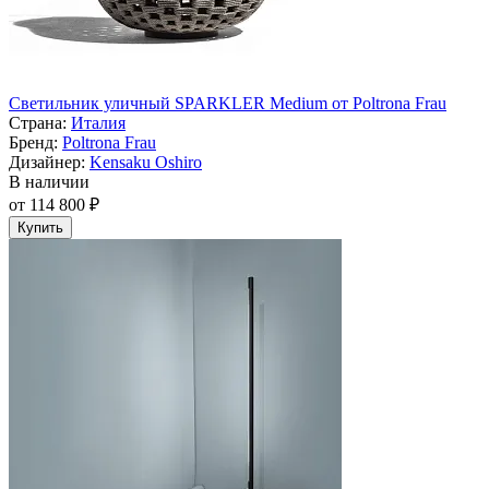
Светильник уличный SPARKLER Medium от Poltrona Frau
Страна:
Италия
Бренд:
Poltrona Frau
Дизайнер:
Kensaku Oshiro
В наличии
от 114 800 ₽
Купить