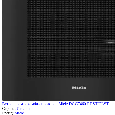
Встраиваемая комби-пароварка Miele DGC7460 EDST/CLST
Страна:
Италия
Бренд:
Miele