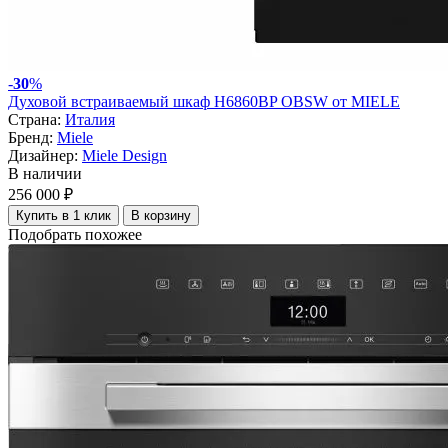
-
30
%
Духовой встраиваемый шкаф H6860BP OBSW от MIELE
Страна:
Италия
Бренд:
Miele
Дизайнер:
Miele Design
В наличии
256 000 ₽
Купить в 1 клик
В корзину
Подобрать похожее