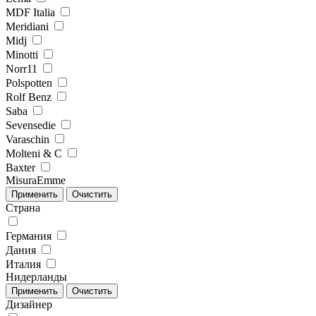
MDF Italia
Meridiani
Midj
Minotti
Norr11
Polspotten
Rolf Benz
Saba
Sevensedie
Varaschin
Molteni & C
Baxter
MisuraEmme
Страна
Германия
Дания
Италия
Нидерланды
Дизайнер