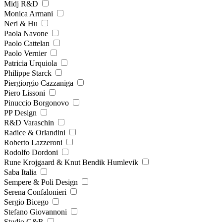
Midj R&D
Monica Armani
Neri & Hu
Paola Navone
Paolo Cattelan
Paolo Vernier
Patricia Urquiola
Philippe Starck
Piergiorgio Cazzaniga
Piero Lissoni
Pinuccio Borgonovo
PP Design
R&D Varaschin
Radice & Orlandini
Roberto Lazzeroni
Rodolfo Dordoni
Rune Krojgaard & Knut Bendik Humlevik
Saba Italia
Sempere & Poli Design
Serena Confalonieri
Sergio Bicego
Stefano Giovannoni
Studio G&R