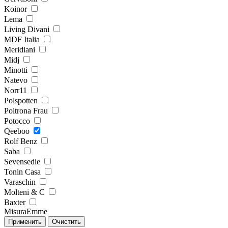
Koinor
Lema
Living Divani
MDF Italia
Meridiani
Midj
Minotti
Natevo
Norr11
Polspotten
Poltrona Frau
Potocco
Qeeboo
Rolf Benz
Saba
Sevensedie
Tonin Casa
Varaschin
Molteni & C
Baxter
MisuraEmme