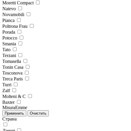
Moretti Compact
Natevo
Novamobili
Pianca
Poltrona Frau
Porada
Potocco
Smania
Tato
Terzani
Tomasella
Tonin Casa
Tosconova
Treca Paris
Turri
Zalf
Molteni & C
Baxter
MisuraEmme
Страна
Дания