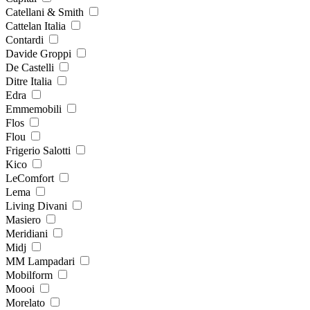
Catellani & Smith
Cattelan Italia
Contardi
Davide Groppi
De Castelli
Ditre Italia
Edra
Emmemobili
Flos
Flou
Frigerio Salotti
Kico
LeComfort
Lema
Living Divani
Masiero
Meridiani
Midj
MM Lampadari
Mobilform
Moooi
Morelato