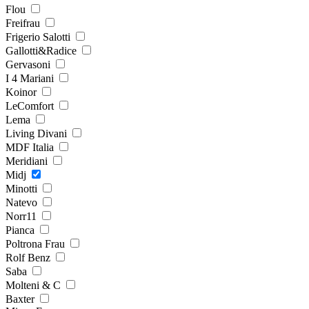
Flou
Freifrau
Frigerio Salotti
Gallotti&Radice
Gervasoni
I 4 Mariani
Koinor
LeComfort
Lema
Living Divani
MDF Italia
Meridiani
Midj
Minotti
Natevo
Norr11
Pianca
Poltrona Frau
Rolf Benz
Saba
Molteni & C
Baxter