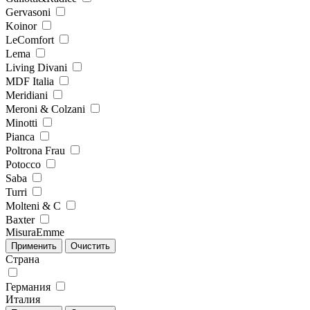
Gervasoni
Koinor
LeComfort
Lema
Living Divani
MDF Italia
Meridiani
Meroni & Colzani
Minotti
Pianca
Poltrona Frau
Potocco
Saba
Turri
Molteni & C
Baxter
MisuraEmme
Страна
Германия
Италия