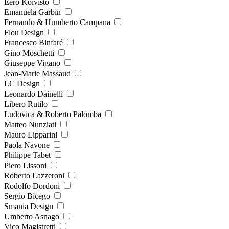
Eero Koivisto
Emanuela Garbin
Fernando & Humberto Campana
Flou Design
Francesco Binfaré
Gino Moschetti
Giuseppe Vigano
Jean-Marie Massaud
LC Design
Leonardo Dainelli
Libero Rutilo
Ludovica & Roberto Palomba
Matteo Nunziati
Mauro Lipparini
Paola Navone
Philippe Tabet
Piero Lissoni
Roberto Lazzeroni
Rodolfo Dordoni
Sergio Bicego
Smania Design
Umberto Asnago
Vico Magistretti