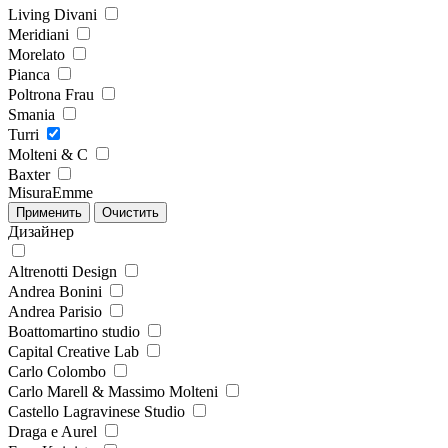
Living Divani
Meridiani
Morelato
Pianca
Poltrona Frau
Smania
Turri
Molteni & C
Baxter
MisuraEmme
Дизайнер
Altrenotti Design
Andrea Bonini
Andrea Parisio
Boattomartino studio
Capital Creative Lab
Carlo Colombo
Carlo Marell & Massimo Molteni
Castello Lagravinese Studio
Draga e Aurel