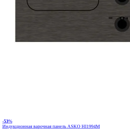
-
53
%
Индукционная варочная панель ASKO HI1994M