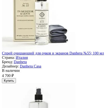
Спрей очищающий для очков и экранов Danhera №55; 100 мл
Страна:
Италия
Бренд:
Danhera
Дизайнер:
Danhera Casa
В наличии
4 700 ₽
Купить