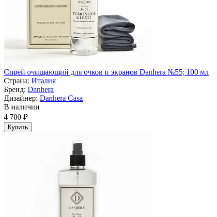
Спрей очищающий для очков и экранов Danhera №55; 100 мл
Страна:
Италия
Бренд:
Danhera
Дизайнер:
Danhera Casa
В наличии
4 700 ₽
Купить