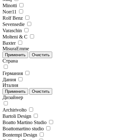
Minotti
Norr11
Rolf Benz
Sevensedie
Varaschin
Molteni & C
Baxter
MisuraEmme
Страна
Германия
Дания
Италия
Дизайнер
Archirivolto
Bartoli Design
Boatto Martino Studio
Boattomartino studio
Bontempi Design