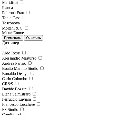
Meridiani
Pianca
Poltrona Frau
Tonin Casa
Tosconova
Molteni & C
MisuraEmme
Дизайнер
Aldo Rossi
Alessandro Masturzo
Andrea Parisio
Boatto Martino Studio
Bonaldo Design
Carlo Colombo
CR&S
Davide Bozzini
Elena Salmistraro
Ferruccio Laviani
Francesco Lucchese
FS Studio
GamFratesi