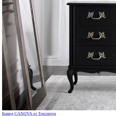
Комод CANOVA от Tosconova