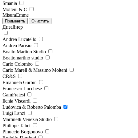
Smania
Molteni & C
MisuraEmme
Дизайнер
Andrea Lucatello
Andrea Parisio
Boatto Martino Studio
Boattomartino studio
Carlo Colombo
Carlo Marell & Massimo Molteni
CR&S
Emanuela Garbin
Francesco Lucchese
GamFratesi
Ilenia Viscardi
Ludovica & Roberto Palomba
Luigi Lanzi
Martinelli Venezia Studio
Philippe Tabet
Pinuccio Borgonovo
Rodolfo Dordoni